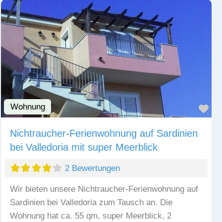
Wohnung
Fav
Nichtraucher-Ferienwohnung auf Sardinien
bei Valledoria mit super Meerblick
2 Bewertungen
Wir bieten unsere Nichtraucher-Ferienwohnung auf
Sardinien bei Valledoria zum Tausch an. Die
Wohnung hat ca. 55 qm, super Meerblick, 2