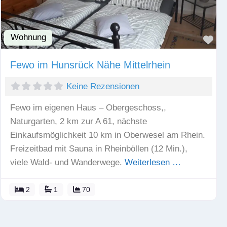
Wohnung
Fav
Fewo im Hunsrück Nähe Mittelrhein
Keine Rezensionen
Fewo im eigenen Haus – Obergeschoss,,
Naturgarten, 2 km zur A 61, nächste
Einkaufsmöglichkeit 10 km in Oberwesel am Rhein.
Freizeitbad mit Sauna in Rheinböllen (12 Min.),
viele Wald- und Wanderwege.
Weiterlesen …
2
1
70