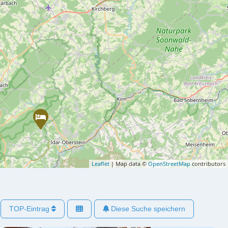
Leaflet
| Map data ©
OpenStreetMap
contributors
TOP-Eintrag
Diese Suche speichern