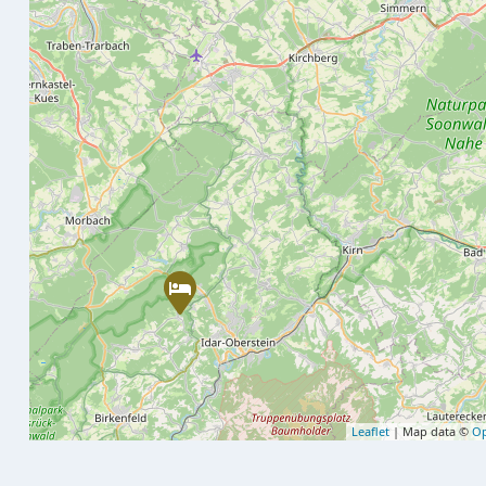
Leaflet
| Map data ©
Op