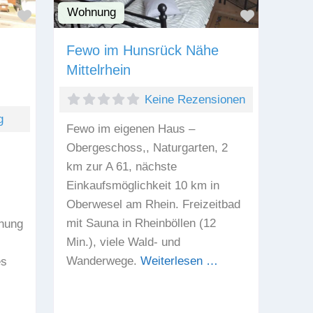
Wohnung
Favorit
Favorit
Fewo im Hunsrück Nähe
Mittelrhein
Keine Rezensionen
g
Fewo im eigenen Haus –
Obergeschoss,, Naturgarten, 2
km zur A 61, nächste
Einkaufsmöglichkeit 10 km in
Oberwesel am Rhein. Freizeitbad
mit Sauna in Rheinböllen (12
hnung
Min.), viele Wald- und
Wanderwege.
Weiterlesen …
es