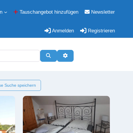
n
Tauschangebot hinzufügen
Newsletter
Anmelden
Registrieren
Suchen
Erweiterte Filter
e Suche speichern