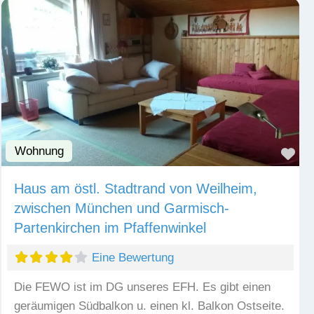
Wohnung
Fav
Haus am östl. Stadtrand von Weilheim,
zwischen München und Garmisch-
Partenkirchen im Pfaffenwinkel
Eine Bewertung
Die FEWO ist im DG unseres EFH. Es gibt einen
geräumigen Südbalkon u. einen kl. Balkon Ostseite.