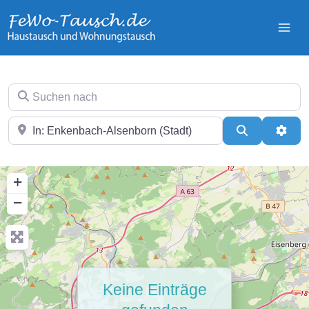
Zum
Inhalt
springen
Suchen nach
In der Nähe
Suchen
Erwei
+
−
Keine Einträge