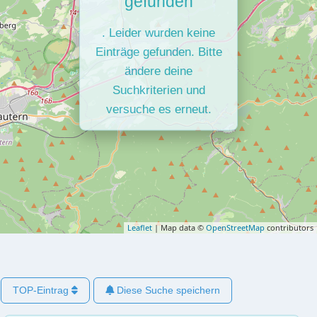
gefunden
. Leider wurden keine
Einträge gefunden. Bitte
ändere deine
Suchkriterien und
versuche es erneut.
Leaflet
| Map data ©
OpenStreetMap
contributors
TOP-Eintrag
Diese Suche speichern