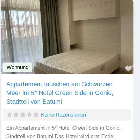
Wohnung
Fav
Appartement tauschen am Schwarzen
Meer im 5* Hotel Green Side in Gonio,
Stadtteil von Batumi
Keine Rezensionen
Ein Appartement in 5* Hotel Green Side in Gonio,
Stadtteil von Batumi Das Hotel wird erst Ende