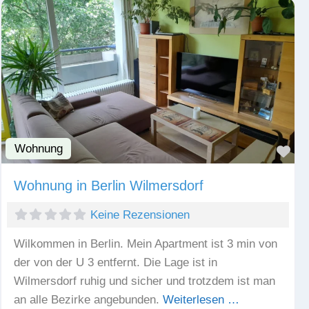
Wohnung
Fav
Wohnung in Berlin Wilmersdorf
Keine Rezensionen
Wilkommen in Berlin. Mein Apartment ist 3 min von
der von der U 3 entfernt. Die Lage ist in
Wilmersdorf ruhig und sicher und trotzdem ist man
an alle Bezirke angebunden.
Weiterlesen …