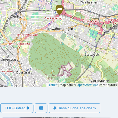
Leaflet
| Map data ©
OpenStreetMap
contributors
TOP-Eintrag
Diese Suche speichern