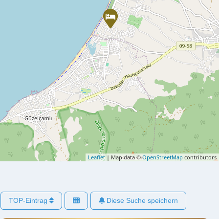
Leaflet
| Map data ©
OpenStreetMap
contributors
TOP-Eintrag
Diese Suche speichern