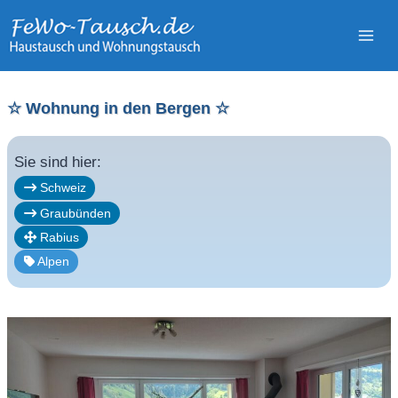
Zum
Inhalt
springen
☆ Wohnung in den Bergen ☆
Sie sind hier:
Schweiz
Graubünden
Rabius
Alpen