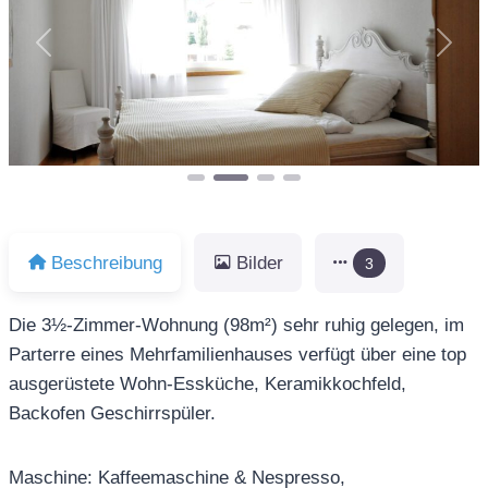
Vorheriges
Näch
Beschreibung
Bilder
3
Die 3½-Zimmer-Wohnung (98m²) sehr ruhig gelegen, im
Parterre eines Mehrfamilienhauses verfügt über eine top
ausgerüstete Wohn-Essküche, Keramikkochfeld,
Backofen Geschirrspüler.
Maschine: Kaffeemaschine & Nespresso,