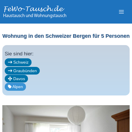
Zum
Inhalt
springen
Wohnung in den Schweizer Bergen für 5 Personen
Sie sind hier:
Schweiz
Graubünden
Davos
Alpen