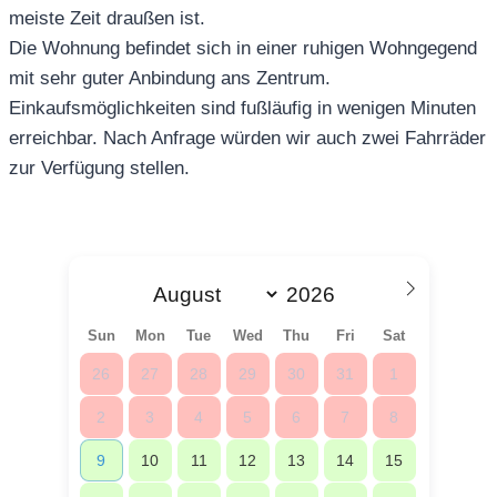
meiste Zeit draußen ist.
Die Wohnung befindet sich in einer ruhigen Wohngegend
mit sehr guter Anbindung ans Zentrum.
Einkaufsmöglichkeiten sind fußläufig in wenigen Minuten
erreichbar. Nach Anfrage würden wir auch zwei Fahrräder
zur Verfügung stellen.
Sun
Mon
Tue
Wed
Thu
Fri
Sat
26
27
28
29
30
31
1
2
3
4
5
6
7
8
9
10
11
12
13
14
15