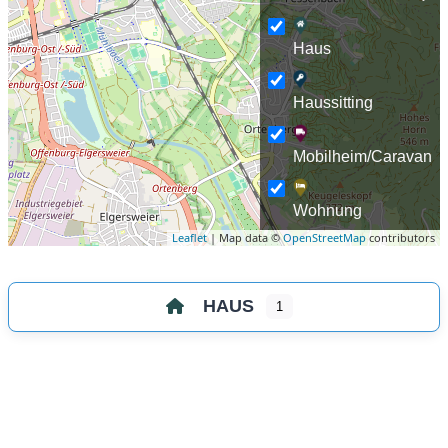
Haus
Haussitting
Mobilheim/Caravan
Wohnung
Leaflet
| Map data ©
OpenStreetMap
contributors
HAUS
1