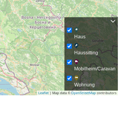
Haus
Haussitting
Mobilheim/Caravan
Wohnung
Leaflet
| Map data ©
OpenStreetMap
contributors