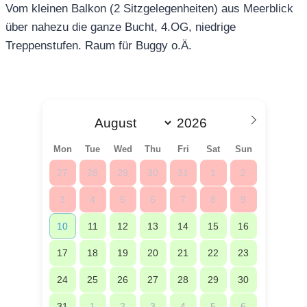
Vom kleinen Balkon (2 Sitzgelegenheiten) aus Meerblick
über nahezu die ganze Bucht, 4.OG, niedrige
Treppenstufen. Raum für Buggy o.Ä.
Mon
Tue
Wed
Thu
Fri
Sat
Sun
27
28
29
30
31
1
2
3
4
5
6
7
8
9
10
11
12
13
14
15
16
17
18
19
20
21
22
23
24
25
26
27
28
29
30
31
1
2
3
4
5
6