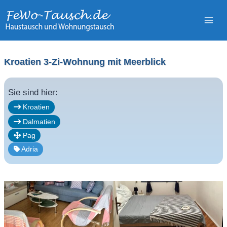
Zum
Inhalt
springen
Kroatien 3-Zi-Wohnung mit Meerblick
Sie sind hier:
Kroatien
Dalmatien
Pag
Adria