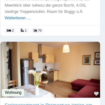
Meerblick über nahezu die ganze Bucht, 4.OG,
niedrige Treppenstufen. Raum für Buggy o.Ä.
Weiterlesen …
2
1
70
Wohnung
Fav