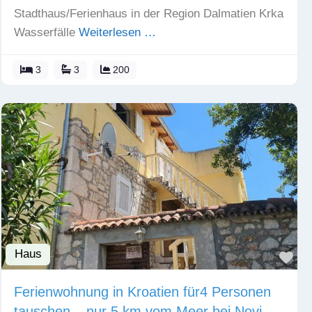
Stadthaus/Ferienhaus in der Region Dalmatien Krka
Wasserfälle
Weiterlesen …
3
3
200
Haus
Fav
Ferienwohnung in Kroatien für4 Personen
tauschen – nur 5 km vom Meer bei Novi