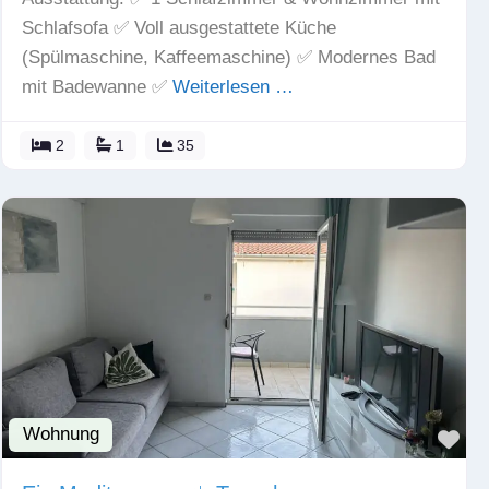
Schlafsofa ✅ Voll ausgestattete Küche
(Spülmaschine, Kaffeemaschine) ✅ Modernes Bad
mit Badewanne ✅
Weiterlesen …
2
1
35
Wohnung
Fav