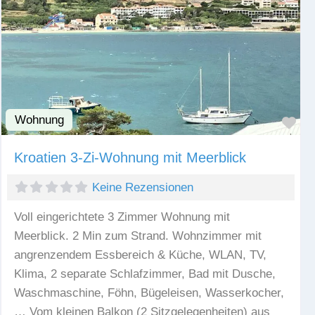
Wohnung
Fav
Kroatien 3-Zi-Wohnung mit Meerblick
Keine Rezensionen
Voll eingerichtete 3 Zimmer Wohnung mit
Meerblick. 2 Min zum Strand. Wohnzimmer mit
angrenzendem Essbereich & Küche, WLAN, TV,
Klima, 2 separate Schlafzimmer, Bad mit Dusche,
Waschmaschine, Föhn, Bügeleisen, Wasserkocher,
… Vom kleinen Balkon (2 Sitzgelegenheiten) aus