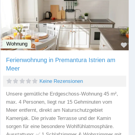
Wohnung
Fav
Ferienwohnung in Premantura Istrien am
Meer
Keine Rezensionen
Unsere gemütliche Erdgeschoss-Wohnung 45 m²,
max. 4 Personen, liegt nur 15 Gehminuten vom
Meer entfernt, direkt am Naturschutzgebiet
Kamenjak. Die private Terrasse und der Kamin
sorgen für eine besondere Wohlfühlatmosphäre.
Ausstattung: ✅ 1 Schlafzimmer & Wohnzimmer mit