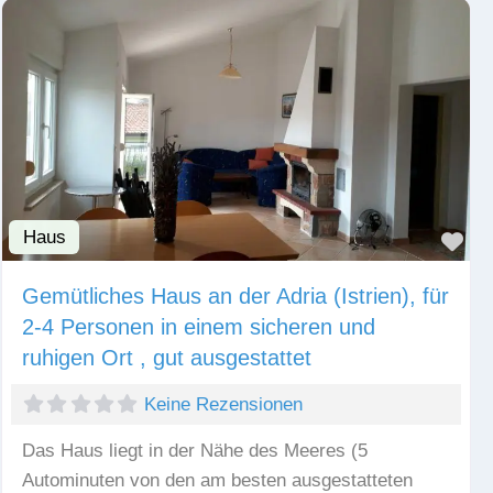
Haus
Fav
Gemütliches Haus an der Adria (Istrien), für
2-4 Personen in einem sicheren und
ruhigen Ort , gut ausgestattet
Keine Rezensionen
Das Haus liegt in der Nähe des Meeres (5
Autominuten von den am besten ausgestatteten