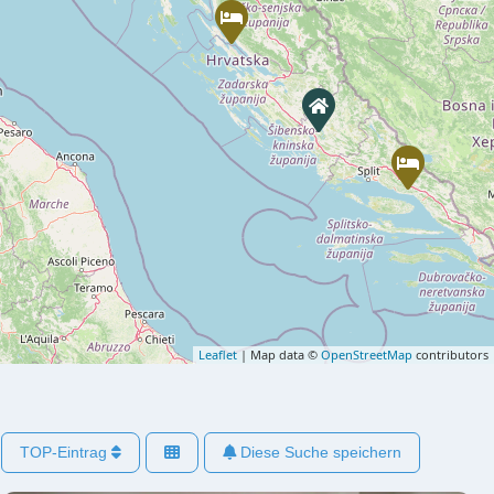
Leaflet
| Map data ©
OpenStreetMap
contributors
TOP-Eintrag
Diese Suche speichern