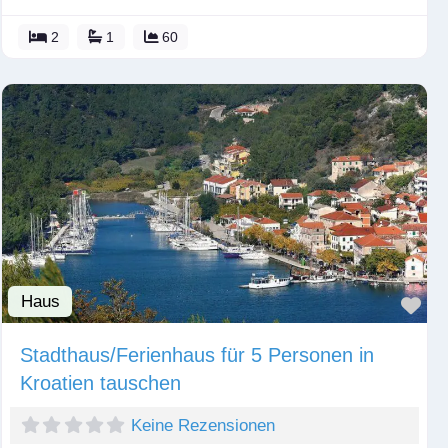
2
1
60
Haus
Fav
Stadthaus/Ferienhaus für 5 Personen in
Kroatien tauschen
Keine Rezensionen