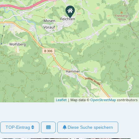
Leaflet
| Map data ©
OpenStreetMap
contributors
TOP-Eintrag
Diese Suche speichern