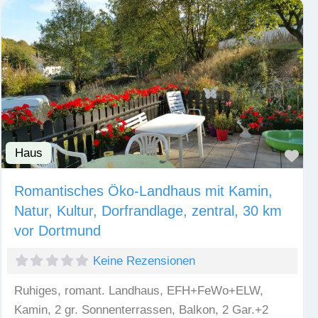
Haus
Fav
Romantisches Öko-Landhaus mit Kamin,
Natur, Kultur, Dorfrandlage, zentral, 30 km
vor Dortmund
Keine Rezensionen
Ruhiges, romant. Landhaus, EFH+FeWo+ELW,
Kamin, 2 gr. Sonnenterrassen, Balkon, 2 Gar.+2