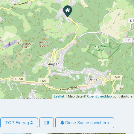
Leaflet
| Map data ©
OpenStreetMap
contributors
TOP-Eintrag
Diese Suche speichern