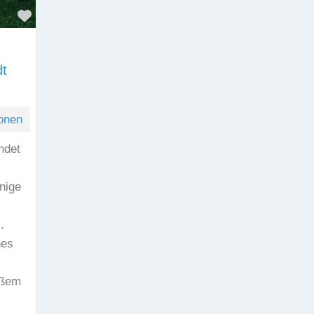
Favorit
t
onen
ndet
nige
.
hes
oßem