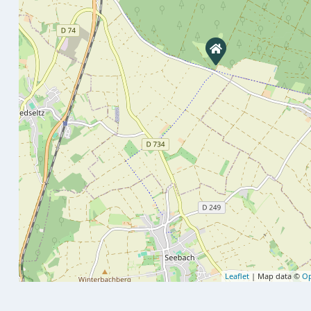
Leaflet
| Map data ©
Op