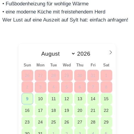
• Fußbodenheizung für wohlige Wärme
• eine moderne Küche mit freistehendem Herd
Wer Lust auf eine Auszeit auf Sylt hat: einfach anfragen!
Sun
Mon
Tue
Wed
Thu
Fri
Sat
26
27
28
29
30
31
1
2
3
4
5
6
7
8
9
10
11
12
13
14
15
16
17
18
19
20
21
22
23
24
25
26
27
28
29
30
31
1
2
3
4
5