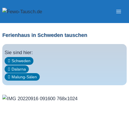
Zum
Inhalt
springen
Ferienhaus in Schweden tauschen
Sie sind hier:
Schweden
Dalarna
Malung-Sälen