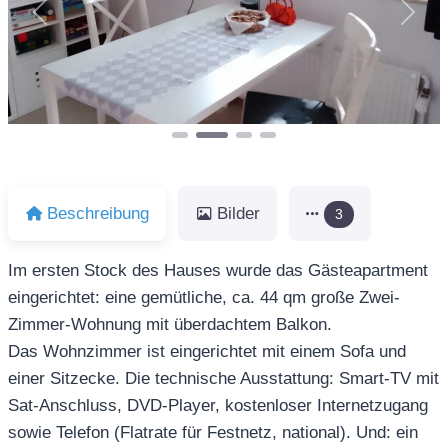
Vorheriges
Näch
Beschreibung
Bilder
3
Im ersten Stock des Hauses wurde das Gästeapartment
eingerichtet: eine gemütliche, ca. 44 qm große Zwei-
Zimmer-Wohnung mit überdachtem Balkon.
Das Wohnzimmer ist eingerichtet mit einem Sofa und
einer Sitzecke. Die technische Aus­stattung: Smart-TV mit
Sat-Anschluss, DVD-Player, kostenloser Internet­zugang
sowie Telefon (Flatrate für Festnetz, national). Und: ein