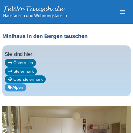
Zum
Inhalt
springen
Minihaus in den Bergen tauschen
Sie sind hier:
Österreich
Steiermark
Obersteiermark
Alpen