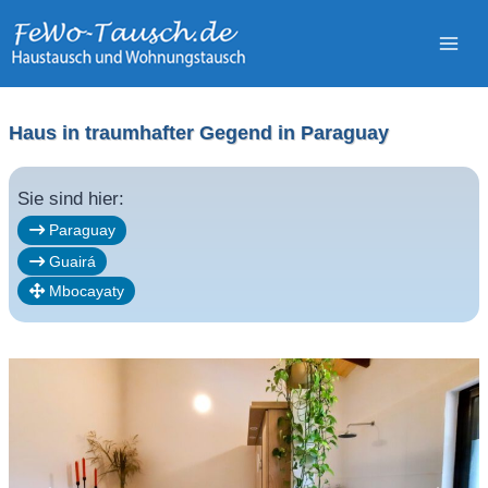
Zum
Inhalt
springen
Haus in traumhafter Gegend in Paraguay
Sie sind hier:
Paraguay
Guairá
Mbocayaty