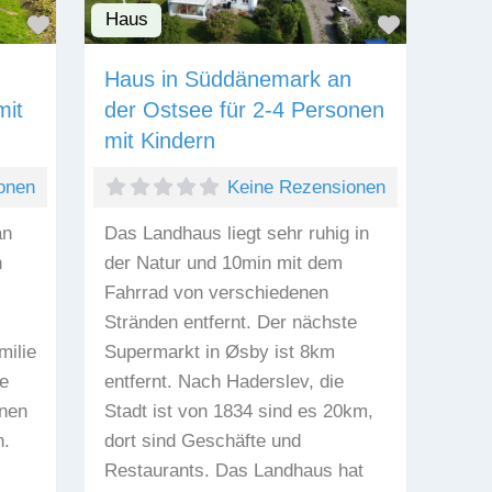
Haus
Favorit
Favorit
Haus in Süddänemark an
mit
der Ostsee für 2-4 Personen
mit Kindern
onen
Keine Rezensionen
an
Das Landhaus liegt sehr ruhig in
n
der Natur und 10min mit dem
Fahrrad von verschiedenen
Stränden entfernt. Der nächste
milie
Supermarkt in Øsby ist 8km
e
entfernt. Nach Haderslev, die
inen
Stadt ist von 1834 sind es 20km,
n.
dort sind Geschäfte und
Restaurants. Das Landhaus hat