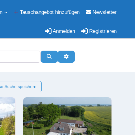
n
Tauschangebot hinzufügen
Newsletter
Anmelden
Registrieren
Suchen
Erweiterte Filter
e Suche speichern