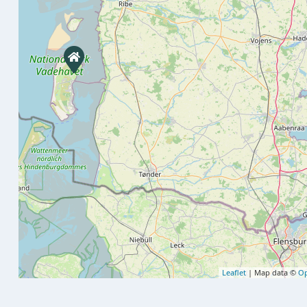
Leaflet
| Map data ©
Op