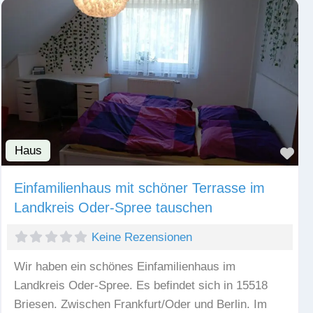
Haus
Fav
Einfamilienhaus mit schöner Terrasse im
Landkreis Oder-Spree tauschen
Keine Rezensionen
Wir haben ein schönes Einfamilienhaus im
Landkreis Oder-Spree. Es befindet sich in 15518
Briesen. Zwischen Frankfurt/Oder und Berlin. Im