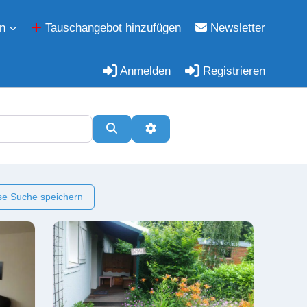
n
Tauschangebot hinzufügen
Newsletter
Anmelden
Registrieren
Suchen
Erweiterte Filter
e Suche speichern