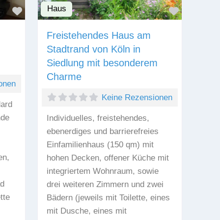
Haus
Favorit
Favorit
Freistehendes Haus am
Stadtrand von Köln in
Siedlung mit besonderem
Charme
onen
Keine Rezensionen
ard
nde
Individuelles, freistehendes,
ebenerdiges und barrierefreies
Einfamilienhaus (150 qm) mit
en,
hohen Decken, offener Küche mit
integriertem Wohnraum, sowie
ad
drei weiteren Zimmern und zwei
tte
Bädern (jeweils mit Toilette, eines
mit Dusche, eines mit