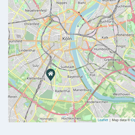
Leaflet
| Map data ©
Op