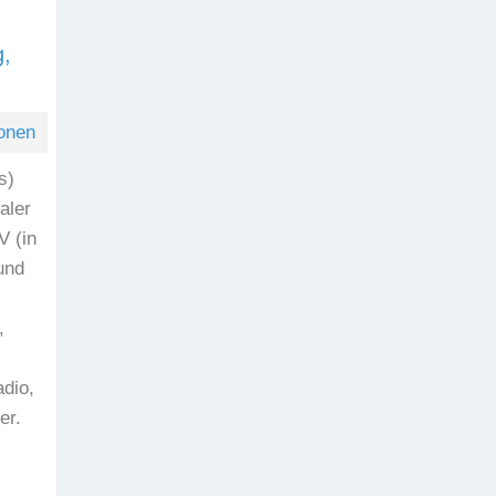
g,
onen
s)
aler
 (in
und
,
dio,
er.