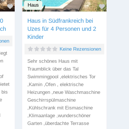
Haus
Favorit
Favorit
20
Haus in Südfrankreich bei
ich
Uzes für 4 Personen und 2
Kinder
onen
Keine Rezensionen
iegt
en
Sehr schönes Haus mit
Traumblick über das Tal
of
Swimmingpool ,elektrisches Tor
ietet
,Kamin ,Ofen , elektrische
 bis
Heizungen ,neue Waschmaschine
e
Geschirrspülmaschine
,Kühlschrank mit Eismaschine
l
,Klimaanlage ,wunderschöner
Garten ,überdachte Terrasse