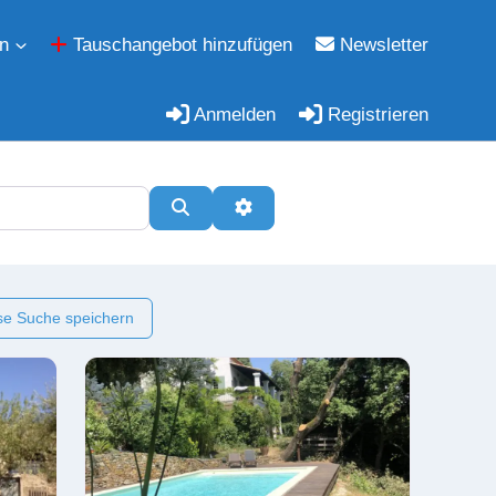
n
Tauschangebot hinzufügen
Newsletter
Anmelden
Registrieren
Suchen
Erweiterte Filter
e Suche speichern