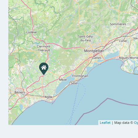
Leaflet
| Map data ©
Op