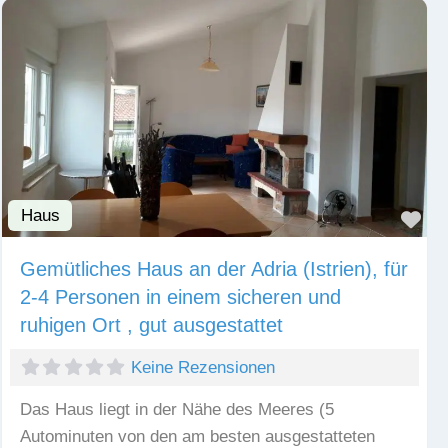
Haus
Fav
Gemütliches Haus an der Adria (Istrien), für
2-4 Personen in einem sicheren und
ruhigen Ort , gut ausgestattet
Keine Rezensionen
Das Haus liegt in der Nähe des Meeres (5
Autominuten von den am besten ausgestatteten