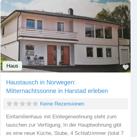
Haus
Fav
Haustausch in Norwegen:
Mitternachtssonne in Harstad erleben
Keine Rezensionen
Einfamilienhaus mit Einliegerwohnung steht zum
tauschen zur Verfügung. In der Hauptwohnung gibt
es eine neue Küche, Stube, 4 Schlafzimmer (total 7