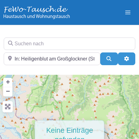
Zum
Inhalt
springen
Suchen nach
In der Nähe
Suchen
Erwei
+
−
Keine Einträge