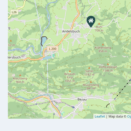
Leaflet
| Map data ©
Op