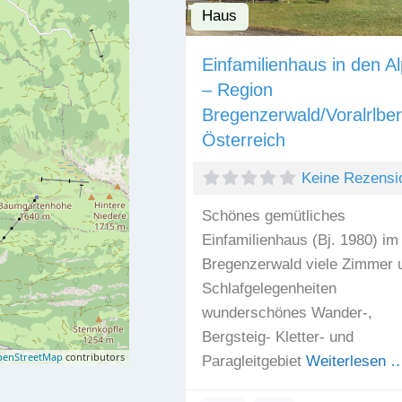
Haus
Einfamilienhaus in den A
– Region
Bregenzerwald/Voralrlber
Österreich
Keine Rezensi
Schönes gemütliches
Einfamilienhaus (Bj. 1980) im
Bregenzerwald viele Zimmer 
Schlafgelegenheiten
wunderschönes Wander-,
Bergsteig- Kletter- und
enStreetMap
contributors
Paragleitgebiet
Weiterlesen 