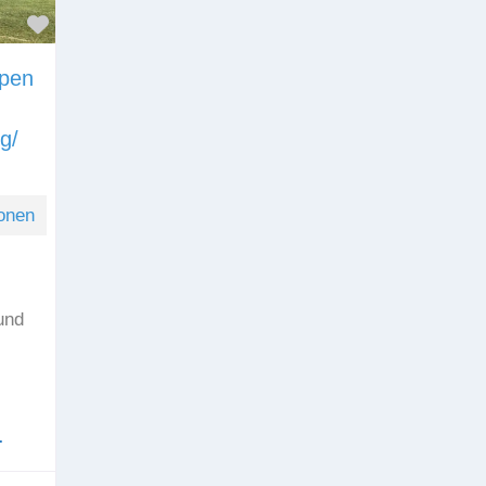
Favorit
lpen
g/
onen
und
…