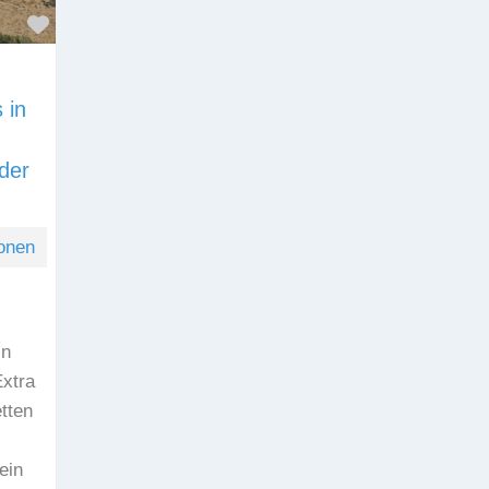
Favorit
 in
der
onen
in
xtra
tten
ein