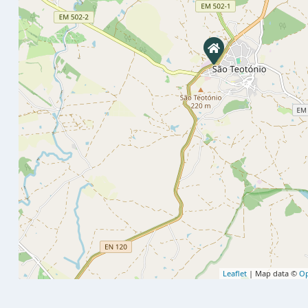
Leaflet
| Map data ©
Op