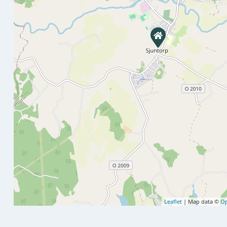
Leaflet
| Map data ©
Op