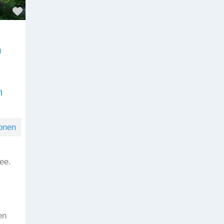
Favorit
m
n
onen
ee.
en