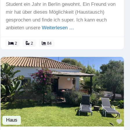
Student ein Jahr in Berlin gewohnt. Ein Freund von
mir hat über dieses Möglichkeit (Haustausch)
gesprochen und finde ich super. Ich kann euch
anbieten unsere
Weiterlesen …
2
2
84
Haus
Fav