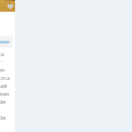
Favorit
onen
ca
r
em
circa
adt
inen
der
Die