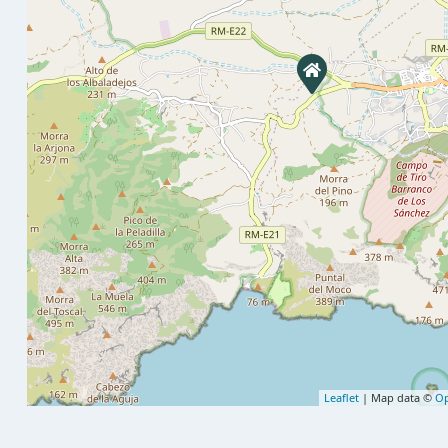
Leaflet
| Map data ©
Op