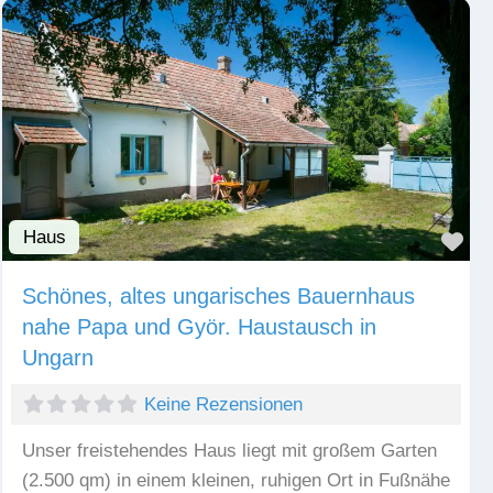
Haus
Fav
Schönes, altes ungarisches Bauernhaus
nahe Papa und Györ. Haustausch in
Ungarn
Keine Rezensionen
Unser freistehendes Haus liegt mit großem Garten
(2.500 qm) in einem kleinen, ruhigen Ort in Fußnähe