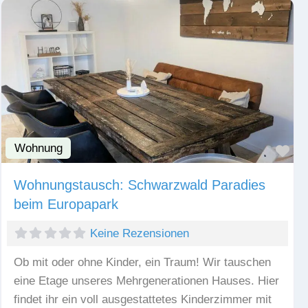
Wohnung
Fav
Wohnungstausch: Schwarzwald Paradies
beim Europapark
Keine Rezensionen
Ob mit oder ohne Kinder, ein Traum! Wir tauschen
eine Etage unseres Mehrgenerationen Hauses. Hier
findet ihr ein voll ausgestattetes Kinderzimmer mit