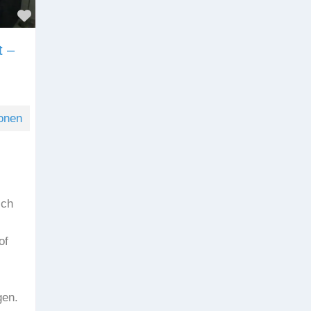
Favorit
t –
onen
sch
of
gen.