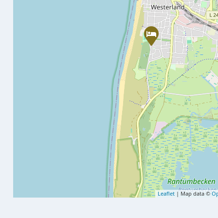
Leaflet
| Map data ©
Op