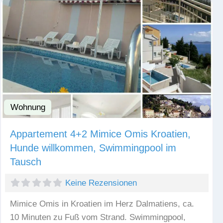
Wohnung
Fav
Appartement 4+2 Mimice Omis Kroatien,
Hunde willkommen, Swimmingpool im
Tausch
Keine Rezensionen
Mimice Omis in Kroatien im Herz Dalmatiens, ca.
10 Minuten zu Fuß vom Strand. Swimmingpool,