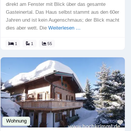
direkt am Fenster mit Blick über das gesamte
Gasteinertal. Das Haus selbst stammt aus den 60er
Jahren und ist kein Augenschmaus; der Blick macht
dies aber wett. Die
Weiterlesen …
1
1
55
Wohnung
Fav