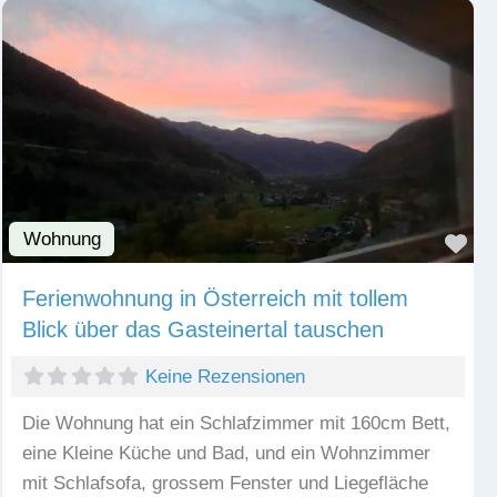
Wohnung
Fav
Ferienwohnung in Österreich mit tollem
Blick über das Gasteinertal tauschen
Keine Rezensionen
Die Wohnung hat ein Schlafzimmer mit 160cm Bett,
eine Kleine Küche und Bad, und ein Wohnzimmer
mit Schlafsofa, grossem Fenster und Liegefläche