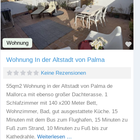
Wohnung
Fav
Wohnung In der Altstadt von Palma
Keine Rezensionen
55qm2 Wohnung in der Altstadt von Palma de
Mallorca mit ebenso großer Dachterasse. 1
Schlafzimmer mit 140 x200 Meter Bett,
Wohnzimmer, Bad, gut ausgestattete Küche. 15
Minuten mit dem Bus zum Flughafen, 15 Minuten zu
Fuß zum Strand, 10 Minuten zu Fuß bis zur
Kathedrahle.
Weiterlesen …