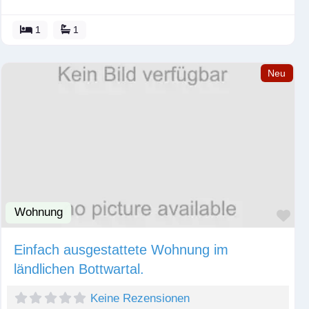
1
1
Neu
Wohnung
Fav
Einfach ausgestattete Wohnung im
ländlichen Bottwartal.
Keine Rezensionen