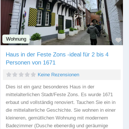
Wohnung
Fav
Haus in der Feste Zons -ideal für 2 bis 4
Personen von 1671
Keine Rezensionen
Dies ist ein ganz besonderes Haus in der
mittelalterlichen Stadt/Feste Zons. Es wurde 1671
erbaut und vollständig renoviert. Tauchen Sie ein in
die mittelalterliche Geschichte. Sie wohnen in einer
kleineren, gemütlichen Wohnung mit modernem
Badezimmer (Dusche ebenerdig und geräumige