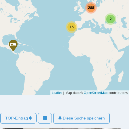
288
2
15
Leaflet
| Map data ©
OpenStreetMap
contributors
TOP-Eintrag
Diese Suche speichern