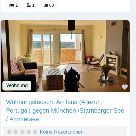
1
1
60
Wohnung
Fav
Wohnungstausch: Arrifana (Aljezur,
Portugal) gegen München /Starnberger See
/ Ammersee
Keine Rezensionen