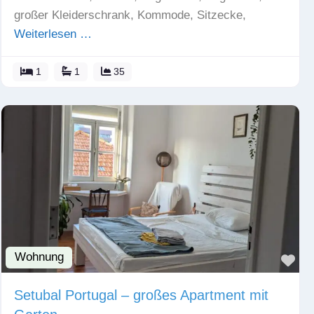
großer Kleiderschrank, Kommode, Sitzecke,
Weiterlesen …
1
1
35
Wohnung
Fav
Setubal Portugal – großes Apartment mit