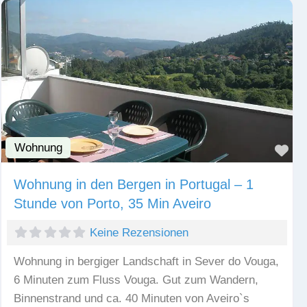
Wohnung
Fav
Wohnung in den Bergen in Portugal – 1
Stunde von Porto, 35 Min Aveiro
Keine Rezensionen
Wohnung in bergiger Landschaft in Sever do Vouga,
6 Minuten zum Fluss Vouga. Gut zum Wandern,
Binnenstrand und ca. 40 Minuten von Aveiro`s