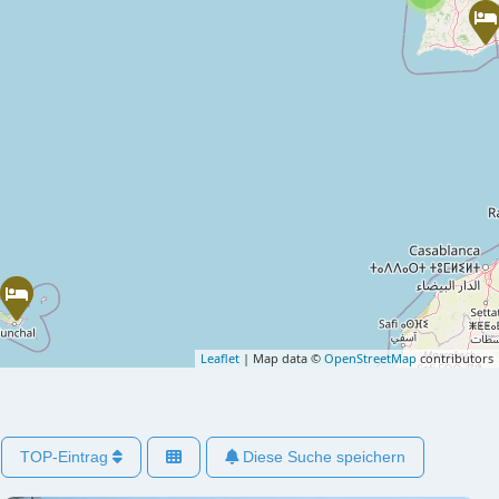
Leaflet
| Map data ©
OpenStreetMap
contributors
TOP-Eintrag
Diese Suche speichern