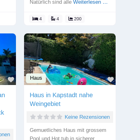
Natürlich sind alle
Weiterlesen …
4
4
200
Haus
Favorit
Favorit
an
Haus in Kapstadt nahe
Weingebiet
ck
Keine Rezensionen
Gemuetliches Haus mit grossem
onen
Pool und Hot tub in sicherer