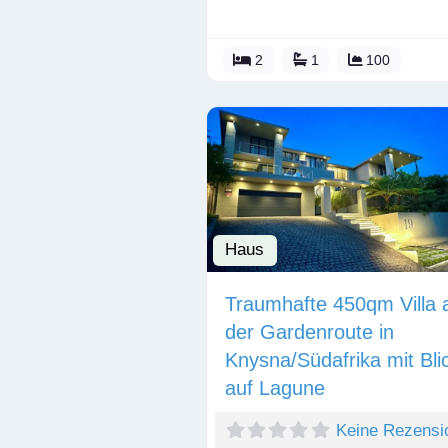
2
1
100
Haus
Traumhafte 450qm Villa 
der Gardenroute in
Knysna/Südafrika mit Bli
auf Lagune
Keine Rezensi