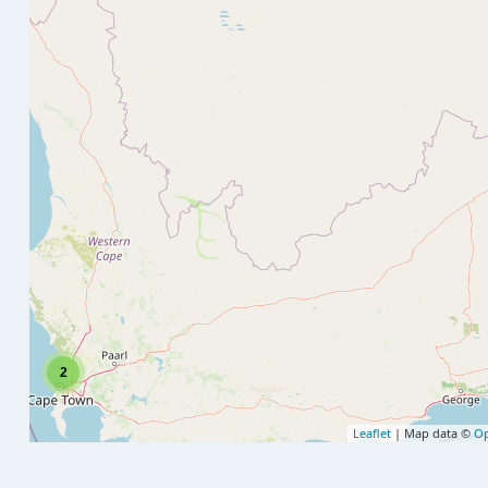
2
Leaflet
| Map data ©
Op