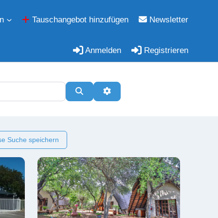
n
Tauschangebot hinzufügen
Newsletter
Anmelden
Registrieren
Suchen
Erweiterte Filter
e Suche speichern