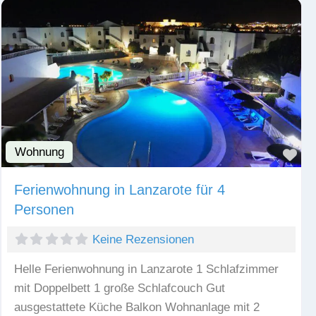
Wohnung
Fav
Ferienwohnung in Lanzarote für 4
Personen
Keine Rezensionen
Helle Ferienwohnung in Lanzarote 1 Schlafzimmer
mit Doppelbett 1 große Schlafcouch Gut
ausgestattete Küche Balkon Wohnanlage mit 2