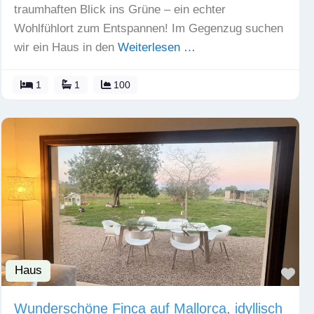
traumhaften Blick ins Grüne – ein echter
Wohlfühlort zum Entspannen! Im Gegenzug suchen
wir ein Haus in den
Weiterlesen …
1
1
100
Haus
Fav
Wunderschöne Finca auf Mallorca, idyllisch