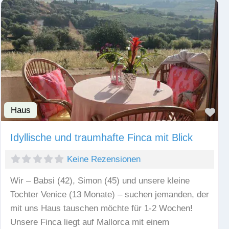
Haus
Fav
Idyllische und traumhafte Finca mit Blick
Keine Rezensionen
Wir – Babsi (42), Simon (45) und unsere kleine
Tochter Venice (13 Monate) – suchen jemanden, der
mit uns Haus tauschen möchte für 1-2 Wochen!
Unsere Finca liegt auf Mallorca mit einem