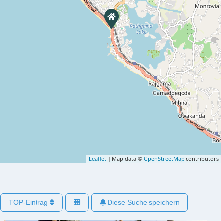
Leaflet
| Map data ©
OpenStreetMap
contributors
TOP-Eintrag
Diese Suche speichern