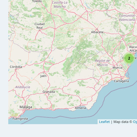
2
Leaflet
| Map data ©
Op