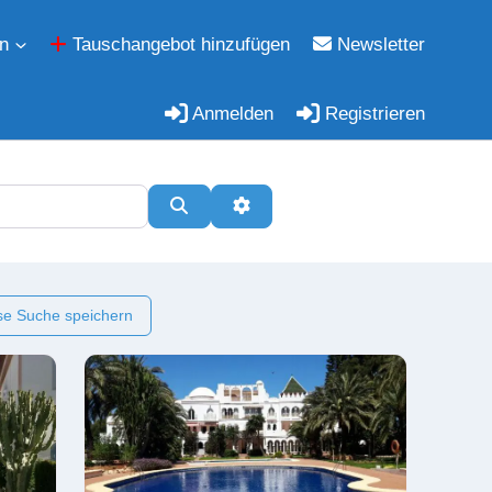
n
Tauschangebot hinzufügen
Newsletter
Anmelden
Registrieren
Suchen
Erweiterte Filter
e Suche speichern