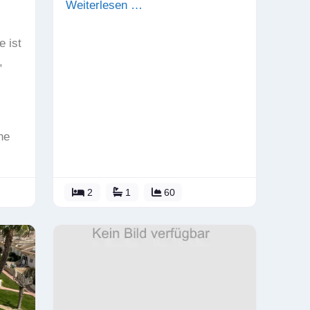
Weiterlesen …
 ist
,
ne
2
1
60