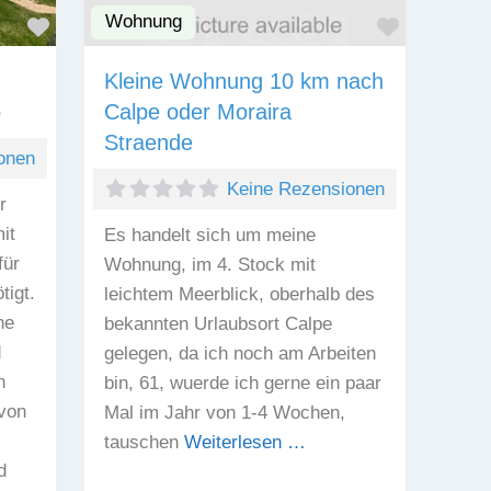
Wohnung
Favorit
Favorit
Kleine Wohnung 10 km nach
o
Calpe oder Moraira
Straende
onen
Keine Rezensionen
r
it
Es handelt sich um meine
für
Wohnung, im 4. Stock mit
tigt.
leichtem Meerblick, oberhalb des
he
bekannten Urlaubsort Calpe
d
gelegen, da ich noch am Arbeiten
n
bin, 61, wuerde ich gerne ein paar
 von
Mal im Jahr von 1-4 Wochen,
tauschen
Weiterlesen …
d