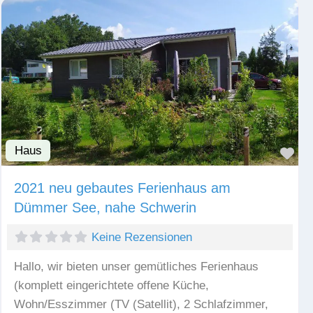
Haus
Fav
2021 neu gebautes Ferienhaus am
Dümmer See, nahe Schwerin
Keine Rezensionen
Hallo, wir bieten unser gemütliches Ferienhaus
(komplett eingerichtete offene Küche,
Wohn/Esszimmer (TV (Satellit), 2 Schlafzimmer,