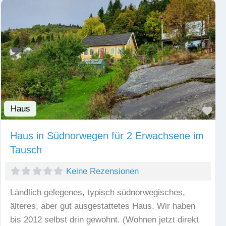
Haus
Fav
Haus in Südnorwegen für 2 Erwachsene im
Tausch
Keine Rezensionen
Ländlich gelegenes, typisch südnorwegisches,
älteres, aber gut ausgestattetes Haus. Wir haben
bis 2012 selbst drin gewohnt. (Wohnen jetzt direkt